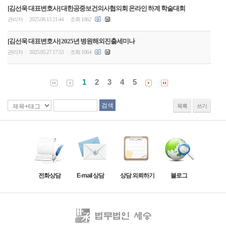
[김선욱 대표변호사] 대한공중보건의사협의회 온라인 하계 학술대회
관리자
2025.06.13 21:44
조회 1062
|
|
[김선욱 대표변호사] 2025년 병원해외진출세미나
관리자
2025.05.27 17:53
조회 1064
|
|
1
2
3
4
5
목록
쓰기
전화상담
E-mail 상담
상담 외뢰하기
블로그