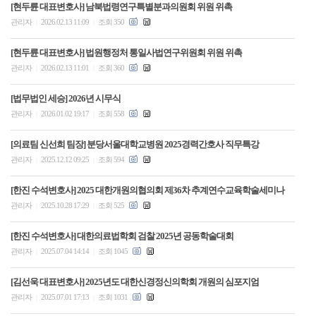
[현두륜 대표변호사] 남북법령연구특별분과의원회 위원 위촉
관리자
2026.02.13 11:09
조회 350
|
|
[현두륜 대표변호사] 법원행정처 통일사법연구위원회 위원 위촉
관리자
2026.02.13 11:01
조회 360
|
|
[법무법인 세승] 2026년 시무식
관리자
2026.01.02 19:17
조회 558
|
|
[의료팀 신선희 팀장] 분당서울대학교병원 2025경력간호사 직무특강
관리자
2025.12.12 09:25
조회 594
|
|
[한진 수석변호사] 2025 대한개원의협의회 제36차 추계연수교육학술세미나
관리자
2025.10.28 17:29
조회 525
|
|
[한진 수석변호사] 대한의료법학회 검찰 2025년 공동학술대회
관리자
2025.07.04 14:14
조회 1045
|
|
[김선욱 대표변호사] 2025년도 대한신경정신의학회 개원의 심포지엄
관리자
2025.07.01 17:13
조회 1031
|
|