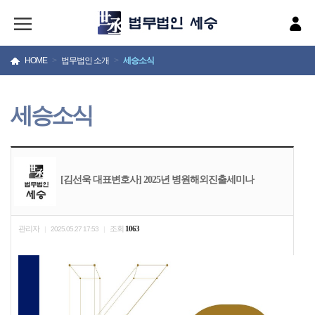
HOME
>
법무법인 소개
>
세승소식
세승소식
[김선욱 대표변호사] 2025년 병원해외진출세미나
관리자
조회
1063
|
2025.05.27 17:53
|