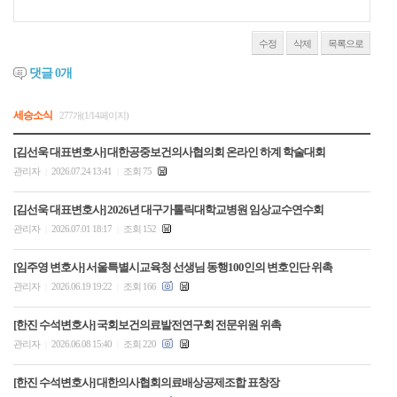
수정
삭제
목록으로
댓글
0
개
세승소식
277개(1/14페이지)
[김선욱 대표변호사] 대한공중보건의사협의회 온라인 하계 학술대회
관리자
2026.07.24 13:41
조회 75
|
|
[김선욱 대표변호사] 2026년 대구가톨릭대학교병원 임상교수연수회
관리자
2026.07.01 18:17
조회 152
|
|
[임주영 변호사] 서울특별시교육청 선생님 동행100인의 변호인단 위촉
관리자
2026.06.19 19:22
조회 166
|
|
[한진 수석변호사] 국회보건의료발전연구회 전문위원 위촉
관리자
2026.06.08 15:40
조회 220
|
|
[한진 수석변호사] 대한의사협회의료배상공제조합 표창장