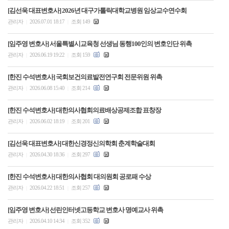
[김선욱 대표변호사] 2026년 대구가톨릭대학교병원 임상교수연수회
관리자
2026.07.01 18:17
조회 149
|
|
[임주영 변호사] 서울특별시교육청 선생님 동행100인의 변호인단 위촉
관리자
2026.06.19 19:22
조회 159
|
|
[한진 수석변호사] 국회보건의료발전연구회 전문위원 위촉
관리자
2026.06.08 15:40
조회 214
|
|
[한진 수석변호사] 대한의사협회의료배상공제조합 표창장
관리자
2026.06.02 18:19
조회 201
|
|
[김선욱 대표변호사] 대한신경정신의학회 춘계학술대회
관리자
2026.04.30 18:36
조회 297
|
|
[한진 수석변호사] 대한의사협회 대의원회 공로패 수상
관리자
2026.04.22 18:51
조회 257
|
|
[임주영 변호사] 선린인터넷고등학교 변호사 명예교사 위촉
관리자
2026.04.10 14:34
조회 352
|
|