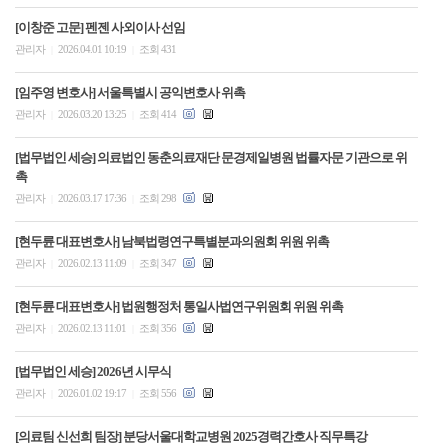
[이창준 고문] 펜젠 사외이사 선임
관리자
2026.04.01 10:19
조회 431
|
|
[임주영 변호사] 서울특별시 공익변호사 위촉
관리자
2026.03.20 13:25
조회 414
|
|
[법무법인 세승] 의료법인 동춘의료재단 문경제일병원 법률자문 기관으로 위
촉
관리자
2026.03.17 17:36
조회 298
|
|
[현두륜 대표변호사] 남북법령연구특별분과의원회 위원 위촉
관리자
2026.02.13 11:09
조회 347
|
|
[현두륜 대표변호사] 법원행정처 통일사법연구위원회 위원 위촉
관리자
2026.02.13 11:01
조회 356
|
|
[법무법인 세승] 2026년 시무식
관리자
2026.01.02 19:17
조회 556
|
|
[의료팀 신선희 팀장] 분당서울대학교병원 2025경력간호사 직무특강