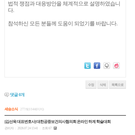
법적 쟁점과 대응방안을 체계적으로 설명하였습니
다.
참석하신 모든 분들께 도움이 되었기를 바랍니다.
수정
삭제
목록으로
댓글
0
개
세승소식
277개(1/14페이지)
[김선욱 대표변호사] 대한공중보건의사협의회 온라인 하계 학술대회
관리자
2026.07.24 13:41
조회 67
|
|