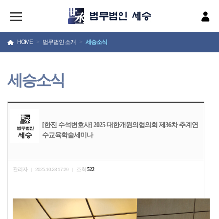
HOME
>
법무법인 소개
>
세승소식
세승소식
[한진 수석변호사] 2025 대한개원의협의회 제36차 추계연
수교육학술세미나
관리자
조회
522
|
2025.10.28 17:29
|