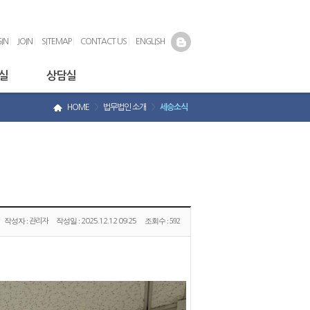
IN
|
JOIN
|
SITEMAP
|
CONTACT US
|
ENGLISH
실
상담실
HOME
>
법무법인 소개
>
세승소식
작성자 :
작성일 :
조회수 :
592
관리자
2025.12.12 09:25