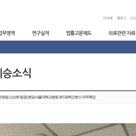
HOME
|
블로그
|
LOG
업무영역
연구실적
법률고문제도
의료관련 자료
세승소식
[의료팀 신선희 팀장] 분당서울대학교병원 2025경력간호사 직무특강