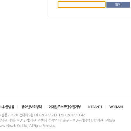
보취급방침
|
청소년보호정책
|
이메일주소무단수집거부
|
INTRANET
|
WEBMAIL
 707-2 비전타워 9층 Tel. 02)3477-2131 Fax. 02)3477-8842
강남구 테헤란로 312 역삼동 비전빌딩 (선릉역 4번 출구 도보 3분 강남역 방향 비전타워 9층)
.sslaw.kr Co. Ltd,. All Rights Reserved.