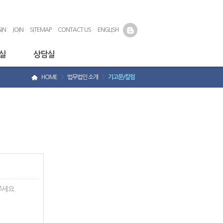
IN
|
JOIN
|
SITEMAP
|
CONTACT US
|
ENGLISH
실
상담실
HOME
>
법무법인 소개
>
기고문/칼럼
주세요.