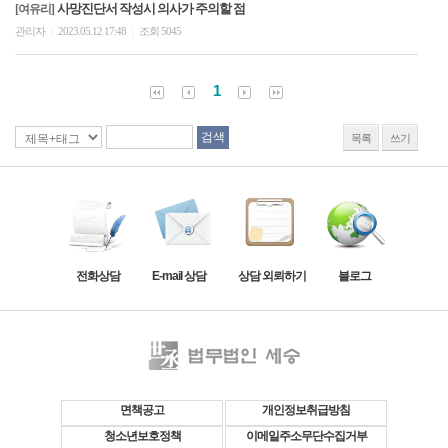
사망진단서 작성시 의사가 주의할 점
[여유리]
관리자
2023.05.12 17:48
조회 5045
|
|
1
목록
쓰기
전화상담
E-mail 상담
상담 외뢰하기
블로그
면책공고
개인정보취급방침
청소년보호정책
이메일주소무단수집거부