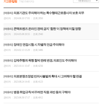
기고문/칼럼
7개(1/1페이지)
의료기관도 주의해야 하는 특수형태근로종사자 보호 의무
[여유리]
관리자
2024.06.10 17:01
조회 2850
|
|
콘택트렌즈 온라인 판매 금지 '합헌'이 정책에 미칠 영향
[여유리]
관리자
2024.05.08 20:55
조회 2940
|
|
장애인 면접시험 시 차별적 언급 주의해야
[여유리]
관리자
2024.02.13 13:29
조회 3486
|
|
강제추행죄 폭행 협박 판례 변경, 의료인도 주의해야
[여유리]
관리자
2023.10.11 15:47
조회 4256
|
|
의료분쟁조정법 반의사불벌죄 확대 시 고려해야 할 판결
[여유리]
관리자
2023.08.24 14:45
조회 4123
|
|
병원 취업규칙 바꾸려면 직원 과반 동의 구해야
[여유리]
관리자
2023.06.30 17:17
조회 4912
|
|