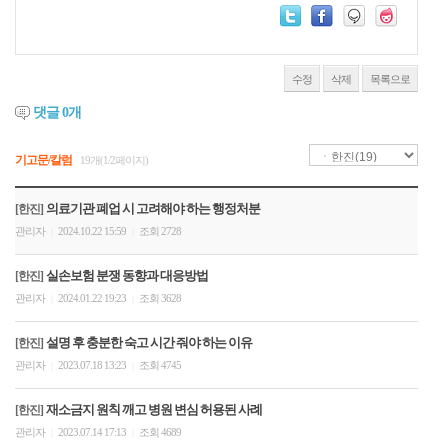
수정
삭제
목록으로
댓글
0
개
기고문/칼럼
19개(1/2페이지)
의료기관 폐업 시 고려해야 하는 행정처분
[한진]
관리자
2024.10.22 15:59
조회 2728
|
|
실손보험 분쟁 동향과 대응방법
[한진]
관리자
2024.01.22 19:23
조회 3628
|
|
설명 후 충분한 숙고 시간 줘야 하는 이유
[한진]
관리자
2023.07.18 13:23
조회 4745
|
|
재소금지 원칙 깨고 병원 변심 허용된 사례
[한진]
관리자
2023.07.14 17:13
조회 4689
|
|