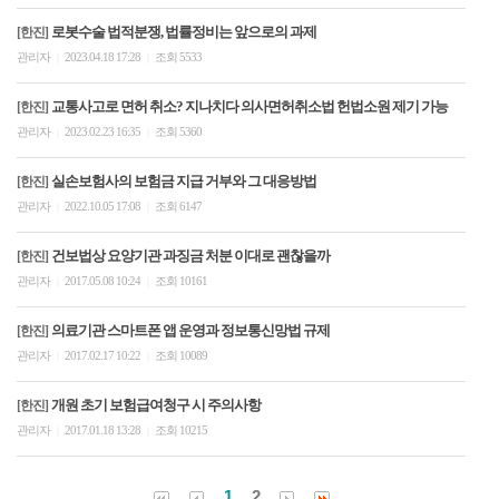
로봇수술 법적분쟁, 법률정비는 앞으로의 과제
[한진]
관리자
2023.04.18 17:28
조회 5533
|
|
교통사고로 면허 취소? 지나치다 의사면허취소법 헌법소원 제기 가능
[한진]
관리자
2023.02.23 16:35
조회 5360
|
|
실손보험사의 보험금 지급 거부와 그 대응방법
[한진]
관리자
2022.10.05 17:08
조회 6147
|
|
건보법상 요양기관 과징금 처분 이대로 괜찮을까
[한진]
관리자
2017.05.08 10:24
조회 10161
|
|
의료기관 스마트폰 앱 운영과 정보통신망법 규제
[한진]
관리자
2017.02.17 10:22
조회 10089
|
|
개원 초기 보험급여청구 시 주의사항
[한진]
관리자
2017.01.18 13:28
조회 10215
|
|
1
2