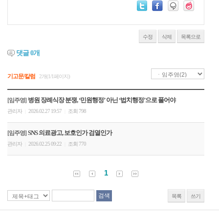
수정
삭제
목록으로
댓글
0
개
기고문/칼럼
2개(1/1페이지)
병원 장례식장 분쟁, ‘민원행정’ 아닌 ‘법치행정’으로 풀어야
[임주영]
관리자
2026.02.27 19:57
조회 798
|
|
SNS 의료광고, 보호인가 검열인가
[임주영]
관리자
2026.02.25 09:22
조회 770
|
|
1
목록
쓰기