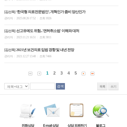
‘한국형 의료전문법인’, 개혁인가 좀비 양산인가
[김선욱]
관리자
2025.08.26 17:52
조회 1826
|
|
선고유예도 위험...'면허취소법' 이해와 대처
[김선욱]
관리자
2023.11.21 16:51
조회 3811
|
|
2021년 보건의료 입법 경향 및 내년 전망
[김선욱]
관리자
2021.12.27 13:48
조회 7466
|
|
1
2
3
4
5
목록
쓰기
전화상담
E-mail 상담
상담 외뢰하기
블로그