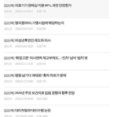
의료기기 판매상 지분 49%, 과연 안전한가
[김선욱]
관리자
2026.03.10 19:11
조회 732
|
|
병의원MSO, 가맹사업에 해당하는지
[김선욱]
관리자
2026.03.09 15:07
조회 849
|
|
피성년후견인 제도와 의사
[김선욱]
관리자
2026.03.04 18:26
조회 734
|
|
‘희망고문’ 의사면허 재교부제도…‘인치’ 넘어 ‘법치’로
[김선욱]
관리자
2026.02.12 15:40
조회 951
|
|
병원 넘기다 과태료? 환자 차트가 문제
[김선욱]
관리자
2026.01.13 18:40
조회 759
|
|
2026년 주요 보건의료 입법 경향과 향후 전망
[김선욱]
관리자
2026.01.05 09:48
조회 1026
|
|
대리처방과 대리수령 논란
[김선욱]
관리자
2025.09.05 10:09
조회 2488
|
|