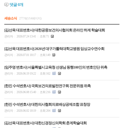
댓글
0
개
세승소식
277개(1/14페이지)
[김선욱 대표변호사] 대한공중보건의사협의회 온라인 하계 학술대회
관리자
2026.07.24 13:41
조회 71
|
|
[김선욱 대표변호사] 2026년 대구가톨릭대학교병원 임상교수연수회
관리자
2026.07.01 18:17
조회 149
|
|
[임주영 변호사] 서울특별시교육청 선생님 동행100인의 변호인단 위촉
관리자
2026.06.19 19:22
조회 162
|
|
[한진 수석변호사] 국회보건의료발전연구회 전문위원 위촉
관리자
2026.06.08 15:40
조회 216
|
|
[한진 수석변호사] 대한의사협회의료배상공제조합 표창장
관리자
2026.06.02 18:19
조회 204
|
|
[김선욱 대표변호사] 대한신경정신의학회 춘계학술대회