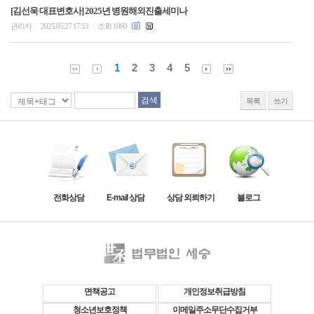
[김선욱 대표변호사] 2025년 병원해외진출세미나
관리자
2025.05.27 17:53
조회 1060
|
|
1
2
3
4
5
목록
쓰기
전화상담
E-mail 상담
상담 외뢰하기
블로그
면책공고
개인정보취급방침
청소년보호정책
이메일주소무단수집거부