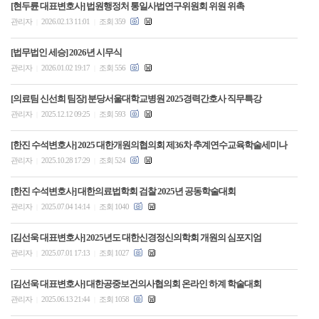
[현두륜 대표변호사] 법원행정처 통일사법연구위원회 위원 위촉
관리자
2026.02.13 11:01
조회 359
|
|
[법무법인 세승] 2026년 시무식
관리자
2026.01.02 19:17
조회 556
|
|
[의료팀 신선희 팀장] 분당서울대학교병원 2025경력간호사 직무특강
관리자
2025.12.12 09:25
조회 593
|
|
[한진 수석변호사] 2025 대한개원의협의회 제36차 추계연수교육학술세미나
관리자
2025.10.28 17:29
조회 524
|
|
[한진 수석변호사] 대한의료법학회 검찰 2025년 공동학술대회
관리자
2025.07.04 14:14
조회 1040
|
|
[김선욱 대표변호사] 2025년도 대한신경정신의학회 개원의 심포지엄
관리자
2025.07.01 17:13
조회 1027
|
|
[김선욱 대표변호사] 대한공중보건의사협의회 온라인 하계 학술대회
관리자
2025.06.13 21:44
조회 1058
|
|