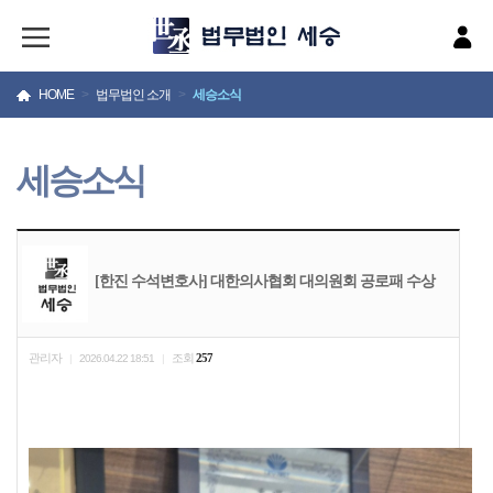
HOME
>
법무법인 소개
>
세승소식
세승소식
[한진 수석변호사] 대한의사협회 대의원회 공로패 수상
관리자
조회
257
|
2026.04.22 18:51
|