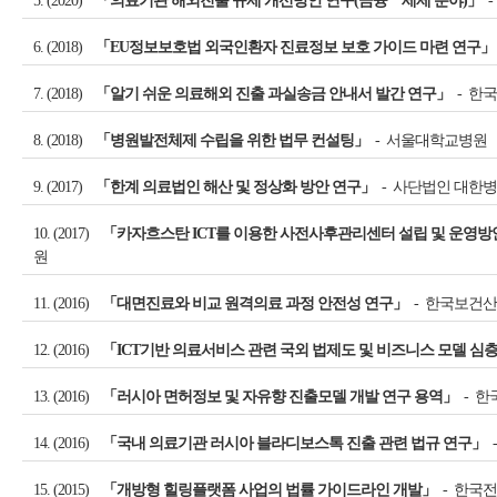
5. (2020)
「의료기관 해외진출 규제 개선방안 연구(금융ㆍ세제 분야)」
-
6. (2018)
「EU정보보호법 외국인환자 진료정보 보호 가이드 마련 연구」
7. (2018)
「알기 쉬운 의료해외 진출 과실송금 안내서 발간 연구」
- 한
8. (2018)
「병원발전체제 수립을 위한 법무 컨설팅」
- 서울대학교병원
9. (2017)
「한계 의료법인 해산 및 정상화 방안 연구」
- 사단법인 대한
10. (2017)
「카자흐스탄 ICT를 이용한 사전사후관리센터 설립 및 운영방
원
11. (2016)
「대면진료와 비교 원격의료 과정 안전성 연구」
- 한국보건
12. (2016)
「ICT기반 의료서비스 관련 국외 법제도 및 비즈니스 모델 심
13. (2016)
「러시아 면허정보 및 자유향 진출모델 개발 연구 용역」
- 
14. (2016)
「국내 의료기관 러시아 블라디보스톡 진출 관련 법규 연구」
15. (2015)
「개방형 힐링플랫폼 사업의 법률 가이드라인 개발」
- 한국