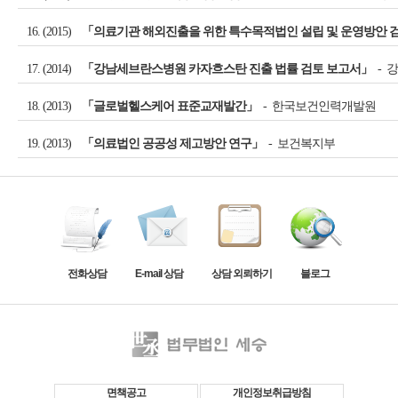
16. (2015)
「의료기관 해외진출을 위한 특수목적법인 설립 및 운영방안 
17. (2014)
「강남세브란스병원 카자흐스탄 진출 법률 검토 보고서」
- 
18. (2013)
「글로벌헬스케어 표준교재발간」
- 한국보건인력개발원
19. (2013)
「의료법인 공공성 제고방안 연구」
- 보건복지부
전화상담
E-mail 상담
상담 외뢰하기
블로그
면책공고
개인정보취급방침