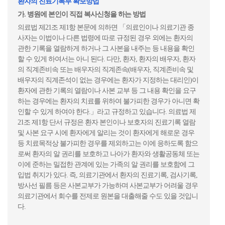
환자의 진료기록부 확보방법
가. 병원에 본인이 직접 복사신청을 하는 방법
의료법 제21조 제1항 본문에 의하면 「의료인이나 의료기관 종
사자는 이법이나 다른 법령에 따로 규정된 경우 외에는 환자의
관한 기록을 열람하게 하거나 그 사본을 내주는 등 내용을 확인
할 수 있게 하여서는 아니 된다. 다만, 환자, 환자의 배우자, 환자
의 직계존비속 또는 배우자의 직계존속(배우자, 직계존비속 및
배우자의 직계존석이 없는 경우에는 환자가 지정하는 대리인)이
환자에 관한 기록의 열람이나 사본 교부 등 그 내용 확인을 요구
하는 경우에는 환자의 치료를 위하여 불가피한 경우가 아니면 확
인할 수 있게 하여야 한다.」라고 규정하고 있습니다. 의료법 제
21조 제1항 단서 규정은 환자 본인이나 보호자의 진료기록 열람
및 사본 요구 시에 환자에게 알리는 것이 환자에게 해로운 경우
등 치료목적상 불가피한 경우를 제외하고는 이에 응하도록 함으
로써 환자의 알 권리를 보호하고 나아가 환자와 생활공동체 또는
이에 준하는 밀접한 관계에 있는 가족의 알 권리를 보호함에 그
입법 취지가 있다. 즉, 의료기관에서 환자의 진료기록, 검사기록,
방사선 필름 등은 사본교부가 가능하며 사본교부가 어려울 경우
의료기관에서 회수를 전제로 원본을 대출해줄 수도 있을 것입니
다.