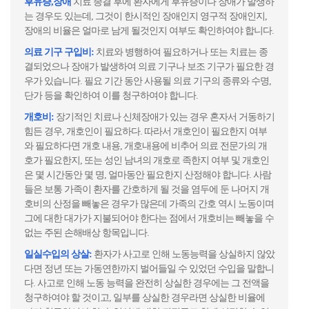
후유증,장애
치료 종결 후에 환자에게 후유증이나 장애가 발생하
는 경우도 있는데, 그것이 한시적인 장애인지 영구적 장애인지,
장애의 비율은 얼마로 남게 될것인지 여부도 확인하여야 합니다.
의료 기구 구입비:
치료와 병행하여 필요하거나 또는 치료는 종
결되었으나 장애가 발생하여 의료 기구나 보조 기구가 필요한 경
우가 있습니다. 필요 기간 동안 사용될 의료 기구의 종류와 수명,
단가 등을 확인하여 이를 청구하여야 합니다.
개호비:
장기적인 치료나 신체장애가 있는 경우 혼자서 거동하기
힘든 경우, 개호인이 필요하다. 따라서 개호인이 필요한지 여부
와 필요하다면 개호 내용, 개호내용에 비추어 의료 전문가의 개
호가 필요한지, 또는 성인 남녀의 개호로 족한지 여부 및 개호인
은 몇 시간동안 몇 명, 얼마동안 필요한지 산정해야 합니다. 사람
들은 보통 가족이 환자를 간호하게 될 것을 염두에 둔 나머지 개
호비의 산정을 빼놓은 경우가 많은데 가족의 간호 역시 노동이며
그에 대한 대가가 지불되어야 한다는 점에서 개호비는 빼놓을 수
없는 주된 손해배상 항목입니다.
일실수입의 상살:
환자가 사고로 인해 노동능력을 상실하지 않았
다면 정년 또는 가동연한까지 벌어들일 수 있었던 수입을 말합니
다. 사고로 인해 노동 능력을 완전히 상실한 경우에는 그 전액을
청구하여야 할 것이고, 일부를 상실한 경우라면 상실한 비율에