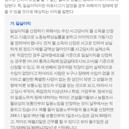
당된다. 즉, 일실이익이란 의료사고가 없었을 경우 피해자가 장래에 얻
을 수 있을 것으로 예상되는 이익을 말한다.
가. 일실이익
일실이익을 산정하기 위해서는 우선 사고당사의 월 소득을 산정
하고, 다음으로 노동능력상실률을 밝히고 마지막으로 가동기간
을 정하여야 합니다. 먼저 월 소득의 산정은 사고로 인하여 상실
하게 된 정도가 매월 금액상 얼마인지를 사고당시의 실제소득
(예: 직장인인 경우 급여명세표)을 기준으로 일실이익을 산정하
는 경우뿐 아니라 통계소득(예:임금실태조사보고서)을 기준으로
산정할 수 있고, 위 세 번째의 경우처럼 직장이 없어 실제적으로
수입이 없었다고 하더라도 사람은 누구나 장래에 수입이 없을 것
이라고 볼만한 특별한 사정이 없는 한 성인이 되면 그 성별과 연
령에 따른 보통노임 정도의 수입을 얻는 것으로 보고, 따라서 사
고 당시 무직자, 취업전의 미성년자나 학생, 가정주부, 영세수입
의 일용노무자 등에 대하여는 적어도 건설물가월보나 농협조사
월보상의 보통인부의 일용노임을 인정하는 것이 실무에서는 적
용되고 있습니다. 예를 들어 일용노무자등의 월소득을 산정하면
2000.1.1.발표 99년 9월 보통인부의 1일조사노임은 금34,360원이
고, 적어도 매월22일은 근무를 할 수 있다고 보아 월수입은 금
755,920원(34,360원x22일)으로 산정됩니다.