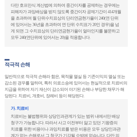
다만 호프만식 계산법에 의하여 중간이자를 공제하는 경우에는
피해자가 과잉배상을 받지 않도록 중간이자 공제기간이 414개월
을 초과하여 월 단위수치표상의 단리연금현가율이 240(연 단위
에 있어서는 36년을 초과하여 연 단위 수치표가 20인 경우)을 넘
게 되면 그 수치표상의 단리연금현가율이 얼마인지를 불문하고
모두 240(연단위에 있어서는 20)을 적용합니다.
적극적 손해
일반적으로 적극적 손해라 함은, 목적물 멸실 등 기존이익의 멸실 또는
감소된 경우를 말하며, 특히 의료소송에 있어서는 현실적으로 치료비의
지급을 위하여 자기 재산이 감소되어 야기된 손해나 부당한 채무가 해
당된다. 치료비, 개호비, 장례비 등이 해당된다.
가. 치료비
치료비는 불법행위와 상당인과관계가 있는 범위 내에서만 배상
청구가 가능합니다. 따라서 사고 이전부터 앓고 있던 기왕증의
치료를 위한 비용이나 과잉치료를 받은 비용은 모두 상당인과관
계가 없는 손해로서 그 청구가 기각될 수밖에 없습니다. 다만 의