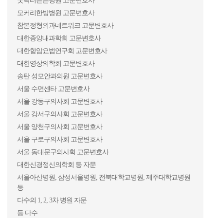
굿닥터튼튼병원 고문변호사
① 의료와 법 출판(공동저자)(2013.8)
모커리한방병원 고문변호사
② 인간을 대상으로 하는 의학연구와 개인정보보호 사이의 상호
참본정형외과네트워크 고문변호사
충돌, 병원경영·정책연구 제5권 1호, 한국병원경영연구원(2016.1)
대한종양내과학회 고문변호사
③ 실험적 치료 관련 민사 판결서 분석을 통한 판결 경향 파악 및
대한항암요법연구회 고문변호사
법리 검토, 울산대학교 대학원 의학석사 학위논문(2016.12)
대한영상의학회 고문변호사
송탄 성모안과의원 고문변호사
서울 수면센타 고문변호사
연구용역
서울 강동구의사회 고문변호사
서울 강서구의사회 고문변호사
① ICT 기반 의료서비스 관련 국외 법, 제도 및 비즈니스 모델 심
서울 양천구의사회 고문변호사
층 연구, 한국보건의료연구원(2016)
서울 구로구의사회 고문변호사
② 개방형 힐링플랫폼 사업 법률 가이드라인 개발을 위한 법적
서울 동대문구의사회 고문변호사
검토, 한국전자통신연구원(2016)
대한신경정신의학회 등 자문
서울아산병원, 삼성서울병원, 전북대학교병원, 제주대학교병원
등
다수의 1, 2, 3차 병원 자문
등 다수