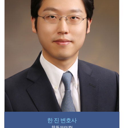
조진석 변호사
조우선 변호사
曺佑瑄 /CHO WOOSUN
趙鎭錫 / CHO JINSEOK
한 진 변호사
wscho@sslaw.kr
jscho@sslaw.kr
韓 振 /HAN JIN