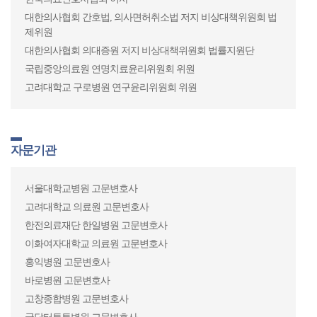
한국보건의료연구원 의료기술 재평가위원(2019.9~現)
대한의사협회 간호법, 의사면허취소법 저지 비상대책위원회 법
제위원
한국의료분쟁조정중재원 비상임감정위원(2020.3~現)
대한의사협회 의대증원 저지 비상대책위원회 법률지원단
한국보건의료연구원 연구기획자문위원(2020.6~現)
국립중앙의료원 연명치료윤리위원회 위원
한국보건의료정보원 보건의료데이터 심의 전문위원(2021.4~現)
고려대학교 구로병원 연구윤리위원회 위원
주요소송수행의료기관
자문기관
서울대학교병원, 서울아산병원, 강릉아산병원, 건국대학교병원,
경상대학교병원(진주, 창원), 경북대학교병원, 고려대학교 의료
서울대학교병원 고문변호사
원(안암, 안산, 구로), 전북대학교병원, 제주대학교병원, 분당차병
고려대학교 의료원 고문변호사
원, 건양대학교병원, 해운대백병원, 울산동강병원, 여수전남병
한전의료재단 한일병원 고문변호사
원, 신천연합병원, 아주대학교병원, 신촌세브란스병원 등
이화여자대학교 의료원 고문변호사
홍익병원 고문변호사
바로병원 고문변호사
저술·기고
고창종합병원 고문변호사