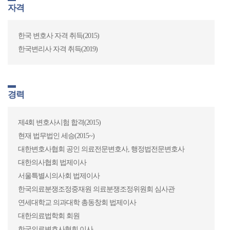
자격
경력
한국 변호사 자격 취득(2015)
경력
2009 제51회 사법시험 합격
한국변리사 자격 취득(2019)
2012 제41기 사법연수원 수료
의료전문 변호사(現)
2011 ~ 2013 법률사무소 해울 변호사
의사 면허 취득(2007.2)
2013 ~ 현재 법무법인 세승
경력
건국대학교 충주병원 일반의사 근무(2007.3~2007.7)
2015. 서울대학교병원 의료고위과정(AHP) 제18기 (2015~)
가천대 부속 동인천길병원 일반의사 근무(2007.8~2008.1)
울산의대 서울아산병원 수련의사(intern) 근무(2008.3~2009.2)
제4회 변호사시험 합격(2015)
건강보험심사평가원 실무수습(2011)
현재 법무법인 세승(2015~)
법제처 실무수습(2011)
대한변호사협회 공인 의료전문변호사, 행정법전문변호사
변호사 자격 취득(2013.4)
대한의사협회 법제이사
서울대학교병원 의료고위과정(AHP) 수료(2014)
서울특별시의사회 법제이사
법무법인 세승 소속변호사(2013.2~2017.8)
한국의료분쟁조정중재원 의료분쟁조정위원회 심사관
서울아산병원 법무팀 변호사(2017.9~2017.11)
연세대학교 의과대학 총동창회 법제이사
법무법인 세승 구성원변호사(2017.12~現)
대한의료법학회 회원
대한성학회 법률이사(2017.12~現)
한국의료변호사협회 이사