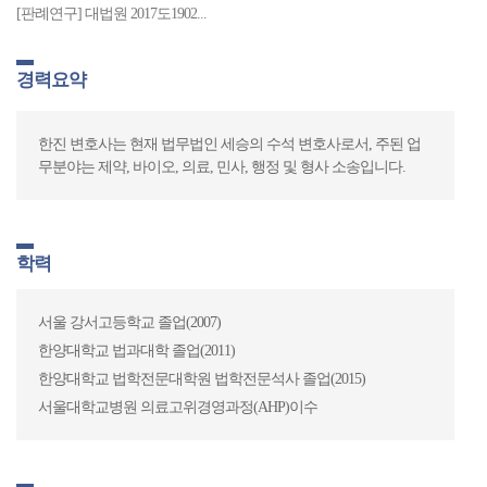
경력요약
[판례연구] 대법원 2017도1902...
경력요약
조우선 변호사는 현재 법무법인 세승의 구성원 변호사로서, 주된
경력요약
업무 분야는 의료 민사, 형사, 의료경영자문 등입니다.
조진석 변호사는 2007년 의사자격을 취득 하였으며, 서울아산병
원, 건국대학교 충주병원, 가천대 부속 동인천길병원 등에서 근
무한 바 있습니다. 현재 법무법인 세승의 구성원 변호사로서, 주
한진 변호사는 현재 법무법인 세승의 수석 변호사로서, 주된 업
된 업무분야는 의료민사, 의료형사, 의료행정, 의료기관 자문입
무분야는 제약, 바이오, 의료, 민사, 행정 및 형사 소송입니다.
니다.
학력
2007 고려대학교 법과대학 졸업
학력
2012∼현재 고려대학교 법학과 일반대학원 석사과정, 형법 전공
학력
서울 강서고등학교 졸업(2007)
울산대학교 의과대학 의학과(의학사)(2001.3~2007.2)
한양대학교 법과대학 졸업(2011)
고려대학교 법학전문대학원(법학전문석사)(2010.3~2013.2)
자격
한양대학교 법학전문대학원 법학전문석사 졸업(2015)
울산대학교 일반대학원 의학석사학위 취득(세부전공: 인문사회
서울대학교병원 의료고위경영과정(AHP)이수
의학)(2015.3~2017.2)
한국 변호사 자격 취득 (2012)
울산대학교 일반대학원 의학박사과정 수료(세부전공: 인문사회
의학)(2018.3~2020.2)