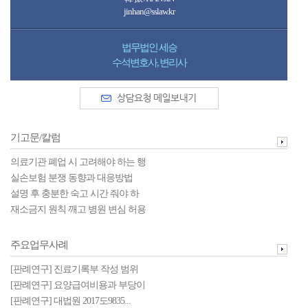
jinhan@sslaw.kr
법무법인 세승 변호사
법무법인 세승
수석변호사, 의사
법무법인 세승
수석변호사, 변리사
기고문/칼럼
기고문/칼럼
법원에 우리 환자의 기록을 제출해
도 ...
의료기관 업무로 상병발생시 업무
병원 이름을 정할 때 주의할 점
기고문/칼럼
상 재...
“인보사케이주”와 관련한 민간실손
미성년자의 성형수술, 법정대리인
의료기관 폐업 시 고려해야 하는 행
보험...
의 명...
안과 백내장 수술과 관련한 민간실
공사소음관련 분쟁, 어떻게 해결하
정...
실손보험 분쟁 동향과 대응방법
손보...
면 ...
국세기본법 개정안을 통해 살펴본
설명 후 충분한 숙고 시간 줘야 하
요양...
주요업무사례
는...
재소금지 원칙 깨고 병원 변심 허용
주요업무사례
된...
2016 - 행정소송 주요업무사례
2016 - 저술 및 논문
2016 - 형사사건 주요업무사례
주요업무사례
2016 - 행정소송 주요업무사례
2016 - 민사소송 주요업무사례
[판례연구] 진료기록부 작성 범위
2016 - 형사사건 주요업무사례
2016 - 의료소송 주요업무사례
관...
[판례연구] 요양급여비용과 부당이
2016 - 민사소송 주요업무사례
득에...
[판례연구] 대법원 2017도9835...