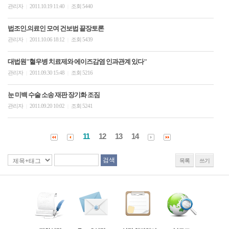
관리자
2011.10.19 11:40
조회 5440
|
|
법조인.의료인 모여 건보법 끝장토론
관리자
2011.10.06 18:12
조회 5439
|
|
대법원"혈우병 치료제와 에이즈감염 인과관계 있다"
관리자
2011.09.30 15:48
조회 5216
|
|
눈 미백 수술 소송 재판 장기화 조짐
관리자
2011.09.20 10:02
조회 5241
|
|
11
12
13
14
목록
쓰기