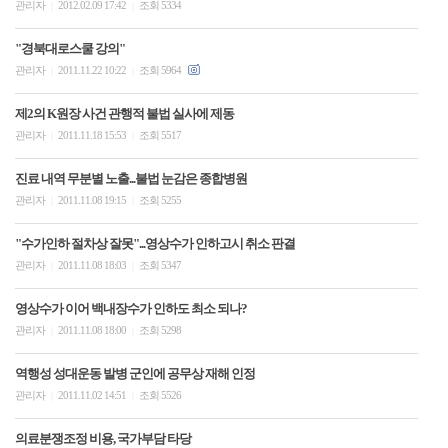
관리자
2012.02.09 17:42
조회 5334
|
|
"경북대로스쿨 강의"
관리자
2011.11.22 10:22
조회 5964
|
|
제2의 K원장 사건 관행적 불법 실사에 제동
관리자
2011.11.18 15:53
조회 5517
|
|
진료 내역 무분별 노출...불법 눈감은 종합병원
관리자
2011.11.08 19:15
조회 5255
|
|
"수가인하 절차상 잘못"...영상수가 인하고시 취소 판결
관리자
2011.11.08 18:03
조회 5347
|
|
영상수가 이어 백내장수가 인하도 최소 되나?
관리자
2011.11.08 18:00
조회 5298
|
|
역행성 성대운동 발병 군인에 공무상 재해 인정
관리자
2011.11.02 14:51
조회 5526
|
|
의료분쟁조정 비용, 국가부담 타당