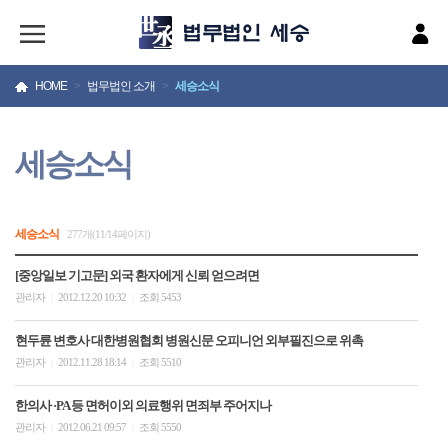
HOME
>
법무법인 소개
>
세승소식
세승소식
세승소식
277개(11/14페이지)
[중앙일보 기고문] 외국 환자에게 신뢰 얻으려면
관리자
2012.12.20 10:32
조회 5453
|
|
현두륜 변호사 대한병원협회 병원신문 오피니언 외부필진으로 위촉
관리자
2012.11.28 18:14
조회 5510
|
|
한의사 ·PA 등 면허이외 의료행위 면죄부 주어지나
관리자
2012.06.21 09:57
조회 5550
|
|