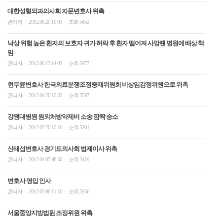
대한성형외과의사회 자문변호사 위촉
관리자
2012.06.20 10:03
조회 5452
|
|
낙상 위험 높은 환자의 보호자 귀가 허락 후 환자 떨어져 사망땐 병원에 배상 책
임
관리자
2012.06.13 14:03
조회 5477
|
|
현두륜변호사 한국의료분쟁조정중재위원회 비상임감정위원으로 위촉
관리자
2012.04.20 10:33
조회 5587
|
|
강원대병원 원외처방약제비 소송 깜짝 승소
관리자
2012.02.20 10:16
조회 5201
|
|
신태섭변호사 경기도의사회 법제이사 위촉
관리자
2012.04.05 08:56
조회 5419
|
|
변호사 영입 인사
관리자
2012.03.06 11:10
조회 5956
|
|
서울중앙지방법원 조정위원 위촉