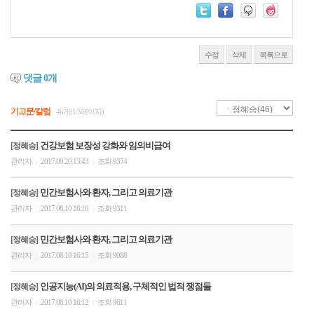
수정
삭제
목록으로
댓글
0
개
기고문/칼럼
46개(1/5페이지)
건강보험 보장성 강화와 임의비급여
[정혜승]
관리자
2017.09.20 13:43
조회 9374
|
|
민간보험사와 환자, 그리고 의료기관
[정혜승]
관리자
2017.08.10 16:16
조회 9311
|
|
민간보험사와 환자, 그리고 의료기관
[정혜승]
관리자
2017.08.10 16:15
조회 9088
|
|
인공지능(AI)의 의료적용, 구체적인 법적 쟁점들
[정혜승]
관리자
2017.08.10 16:12
조회 9611
|
|