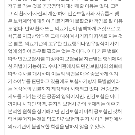
청구를 막는 것을 공공영역이 대신해줄 이유는 없다
.
그리
고 각 환자가 자신의 계산 하에 민간보험사와 자유롭게 맺
은 보험계약에 대하여 의료기관이 불필요한 책임을 질 이유
도 없다
.
만약 환자 또는 의료기관이 명백하게 거짓으로 보
험금을 지급받았다면 그에 대하여 사기죄의 죄책을 지는 것
은 별론
,
의료기관의 고유한 진료행위나 업무방식이 사기
업에 의하여 좌우될 필요는 없는 것이다
.
이미 기존 법률에
따라 민간보험사를 기망하여 보험금을 지급받는 행위에 대
한 처벌이 가능하고
,
수사기관에서도 민간보험사의 의뢰에
따라 수사를 개시하며 이들의 의견을 매우 중요하게 여겨
기소여부를 판단하고 있음에도 보험사기방지 특별법이라
는 옥상옥의 법률까지 제정되어 시행되고 있다
.
건강보험
제도를 지키는 것은 공공의 영역이지만
,
민간보험은 어디
까지나 사적인 영역
,
환자와 보험사 간의 문제라는 아주 기
본적인 원칙을 상기해야만 민간보험이 마치 공보험인 것처
럼 비추어지는 것을 막고 민간보험과 환자 사이의 분쟁에서
의료기관이 불필요한 희생을 당하지 않을 수 있다
.