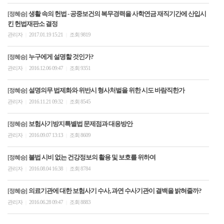
생활 속의 헌법 - 공중보건의 복무경력을 사학연금 재직기간에 산입시
[정혜승]
킨 헌법재판소 결정
관리자
2017.01.19 15:21
조회 9819
|
|
누구에게 설명할 것인가?
[정혜승]
관리자
2016.12.06 09:47
조회 9351
|
|
설명의무 법제화와 위반시 형사처벌을 위한 시도 바람직한가
[정혜승]
관리자
2016.11.21 09:32
조회 8545
|
|
보험사기방지특별법 문제점과 대응방안
[정혜승]
관리자
2016.09.07 13:13
조회 8609
|
|
불법 시비 없는 건강정보의 활용 및 보호를 위하여
[정혜승]
관리자
2016.08.04 16:38
조회 8784
|
|
의료기관에 대한 보험사기 수사, 과연 수사기관이 결백을 밝혀줄까?
[정혜승]
관리자
2016.06.28 09:47
조회 8883
|
|