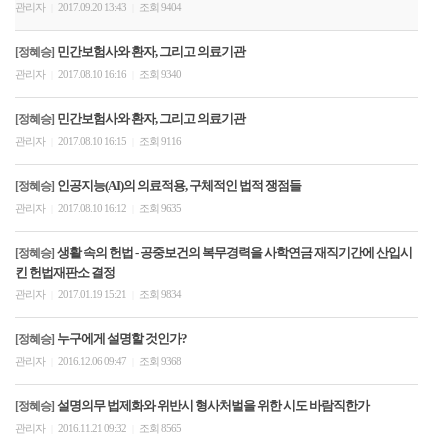
관리자
2017.09.20 13:43
조회 9404
|
|
민간보험사와 환자, 그리고 의료기관
[정혜승]
관리자
2017.08.10 16:16
조회 9340
|
|
민간보험사와 환자, 그리고 의료기관
[정혜승]
관리자
2017.08.10 16:15
조회 9116
|
|
인공지능(AI)의 의료적용, 구체적인 법적 쟁점들
[정혜승]
관리자
2017.08.10 16:12
조회 9635
|
|
생활 속의 헌법 - 공중보건의 복무경력을 사학연금 재직기간에 산입시
[정혜승]
킨 헌법재판소 결정
관리자
2017.01.19 15:21
조회 9834
|
|
누구에게 설명할 것인가?
[정혜승]
관리자
2016.12.06 09:47
조회 9368
|
|
설명의무 법제화와 위반시 형사처벌을 위한 시도 바람직한가
[정혜승]
관리자
2016.11.21 09:32
조회 8565
|
|