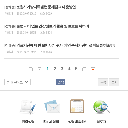
보험사기방지특별법 문제점과 대응방안
[정혜승]
관리자
2016.09.07 13:13
조회 8629
|
|
불법 시비 없는 건강정보의 활용 및 보호를 위하여
[정혜승]
관리자
2016.08.04 16:38
조회 8804
|
|
의료기관에 대한 보험사기 수사, 과연 수사기관이 결백을 밝혀줄까?
[정혜승]
관리자
2016.06.28 09:47
조회 8915
|
|
1
2
3
4
5
목록
쓰기
전화상담
E-mail 상담
상담 외뢰하기
블로그