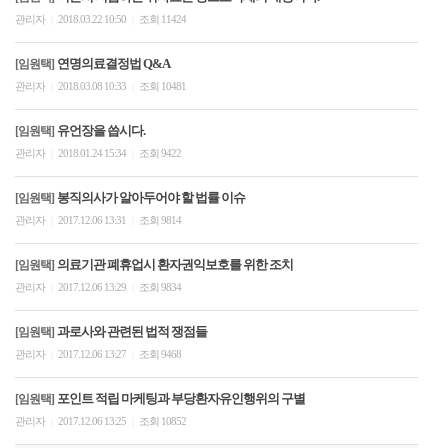
관리자
2018.03.22 10:50
조회 11424
|
|
연명의료결정법 Q&A
[임원택]
관리자
2018.03.08 10:33
조회 10481
|
|
유언장을 씁시다.
[임원택]
관리자
2018.01.24 15:34
조회 9422
|
|
봉직의사가 알아두어야 할 법률 이슈
[임원택]
관리자
2017.12.06 13:31
조회 9814
|
|
의료기관 폐휴업시 환자권익보호를 위한 조치
[임원택]
관리자
2017.12.06 13:29
조회 9834
|
|
과로사와 관련된 법적 쟁점들
[임원택]
관리자
2017.12.06 13:27
조회 9468
|
|
포인트 적립 마케팅과 부당환자유인행위의 구별
[임원택]
관리자
2017.12.06 13:25
조회 10852
|
|