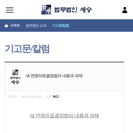
HOME
>
법무법인 소개
>
기고문/칼럼
기고문/칼럼
새 연명의료결정법의 내용과 과제
관리자
조회
9622
|
2017.12.06 13:23
|
새 연명의료결정법의 내용과 과제