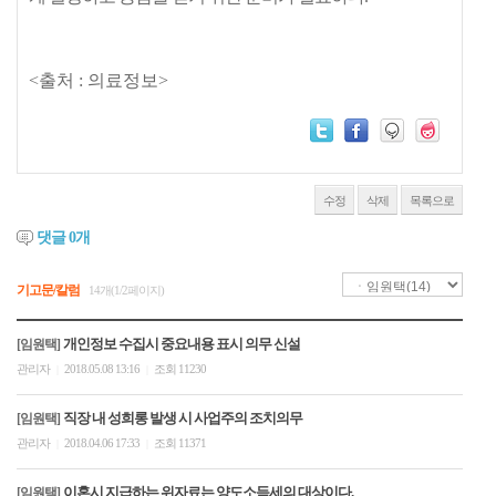
<출처 : 의료정보>
수정
삭제
목록으로
댓글
0
개
기고문/칼럼
14개(1/2페이지)
개인정보 수집시 중요내용 표시 의무 신설
[임원택]
관리자
2018.05.08 13:16
조회 11230
|
|
직장 내 성희롱 발생 시 사업주의 조치의무
[임원택]
관리자
2018.04.06 17:33
조회 11371
|
|
이혼시 지급하는 위자료는 양도소득세의 대상이다.
[임원택]