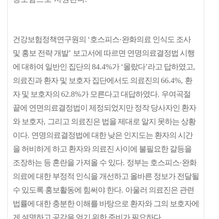
건강보험정책연구원의
‘
호스피스
·
완화의료 인식도 조사
및 홍보 전략 개발
’
보고서에 따르면 연명의료결정법 시행
에 대하여 일반인 집단의
84.4%
가
‘
몰랐다
’
라고 답하였고
,
의료진과 환자 및 보호자 집단에서도 의료진의
66.4%,
환
자 및 보호자의
62.8%
가 모른다고 대답하였다
.
우여곡절
끝에 연면의료결정법이 제정되었지만 정작 당사자인 환자
와 보호자
,
그리고 의료진은 법을 제대로 알지 못하는 상황
이다
.
연명의료결정법에 대한 낮은 인지도는 환자의 시간
을 허비하게 하고 환자와 의료진 사이에 불필요한 갈등을
조장하는 등 혼란을 가져올 수 있다
.
정부는 호스피스
·
완화
의료에 대한 부정적 인식을 개선하고 올바른 정보가 전달될
수 있도록 홍보활동에 힘써야 한다
.
아울러 의료진은 관련
법률에 대한 충분한 이해를 바탕으로 환자와 그의 보호자에
게 설명하고 공감을 얻기 위한 준비가 필요하다
.