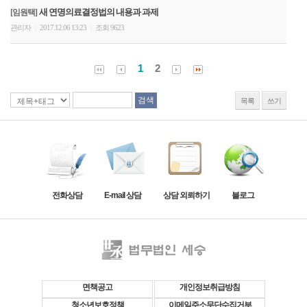
새 연명의료결정법의 내용과 과제
[임원택]
관리자
2017.12.06 13:23
조회 9623
|
|
1
2
목록
쓰기
전화상담
E-mail 상담
상담 외뢰하기
블로그
면책공고
개인정보취급방침
청소년보호정책
이메일주소무단수집거부