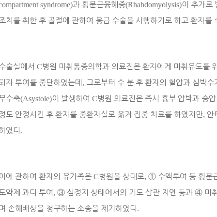
compartment syndrome)
과 횡문근융해증
(Rhabdomyolysis)
이 추가로 
조치를 취한 후 골절에 관하여 응급 수술을 시행하기로 하고 환자를
수술실에서
C
병원 마취통증의학과 의료진은 환자에게 마취유도를 
되자 투여를 중단하였는데
,
그로부터 수 분 후 환자의 혈압과 심박수
무수축
(Asystole)
이 발생하여
C
병원 의료진은 즉시 흉부 압박과 승
정도 안정시킨 후 환자를 중환자실로 옮겨 집중 치료를 하였지만
,
안
하였다
.
이에 관하여 환자의 유가족은
C
병원을 상대로
,
①
수액투여 등 횡문
도약제 과다 투여
,
③
심정지 상태에서의 기도 삽관 지연 등과
④
마취
며 손해배상을 청구하는 소송을 제기하였다
.