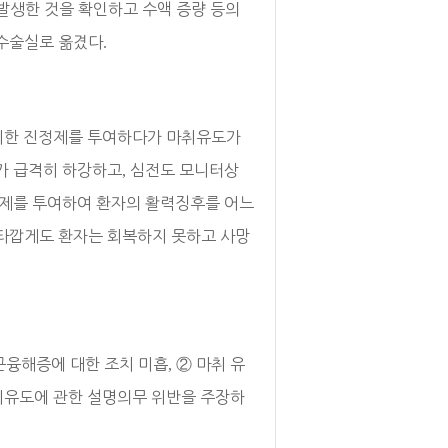
발생한 것을 확인하고 수액 증량 등의
 수술실로 옮겼다
.
위한 진정제를 투여하다가 마취유도가
가 급격히 하강하고
,
심전도 모니터상
압제를 투여하여 환자의 활력징후를 어느
타깝게도 환자는 회복하지 못하고 사망
근융해증에 대한 조치 미흡
,
②
마취 유
유도에 관한 설명의무 위반을 주장하