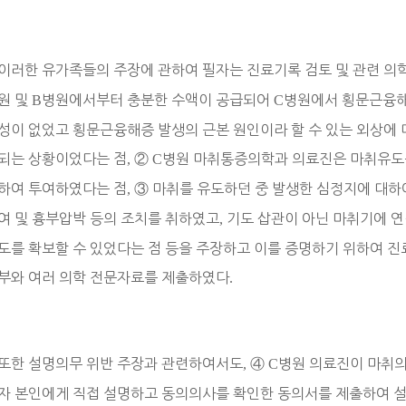
이러한 유가족들의 주장에 관하여 필자는 진료기록 검토 및 관련 의
원 및
B
병원에서부터 충분한 수액이 공급되어
C
병원에서 횡문근융해
성이 없었고 횡문근융해증 발생의 근본 원인이라 할 수 있는 외상에
되는 상황이었다는 점
,
②
C
병원 마취통증의학과 의료진은 마취유도를
하여 투여하였다는 점
,
③
마취를 유도하던 중 발생한 심정지에 대
여 및 흉부압박 등의 조치를 취하였고
,
기도 삽관이 아닌 마취기에 
도를 확보할 수 있었다는 점 등을 주장하고 이를 증명하기 위하여 
부와 여러 의학 전문자료를 제출하였다
.
또한 설명의무 위반 주장과 관련하여서도
,
④
C
병원 의료진이 마취의
자 본인에게 직접 설명하고 동의의사를 확인한 동의서를 제출하여 