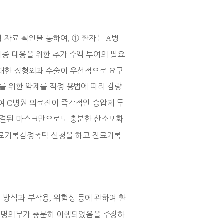
학 자료 확인을 통하여
,
①
환자는
A
병
증 대응을 위한 추가 수액 투여의 필요
 대한 정형외과 수술이 우선적으로 요구
 위한 약제를 적정 용법에 따라 감량
하여
C
병원 의료진이 즉각적인 승압제 투
연결된 마스크만으로도 충분한 산소포화
진료기록감정촉탁 신청을 하고 진료기록
 방식과 부작용
,
위험성 등에 관하여 환
설명의무가 충분히 이행되었음을 주장하