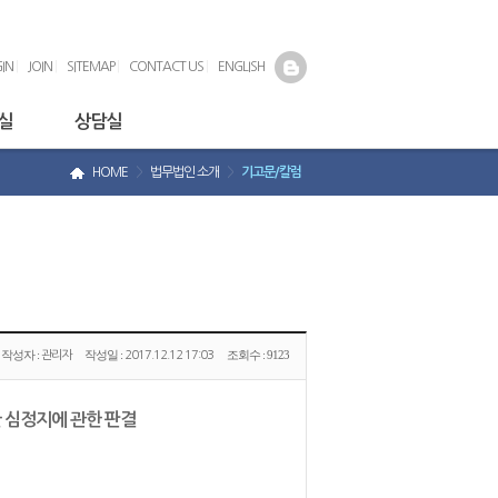
IN
|
JOIN
|
SITEMAP
|
CONTACT US
|
ENGLISH
실
상담실
HOME
>
법무법인 소개
>
기고문/칼럼
작성자 :
작성일 :
조회수 :
9123
관리자
2017.12.12 17:03
한 심정지에 관한 판결