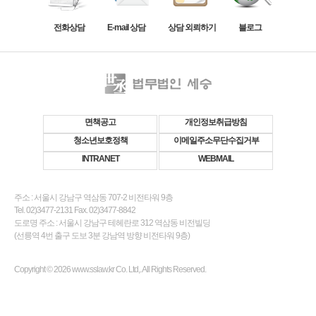
전화상담
E-mail 상담
상담 외뢰하기
블로그
면책공고
개인정보취급방침
청소년보호정책
이메일주소무단수집거부
INTRANET
WEBMAIL
주소 : 서울시 강남구 역삼동 707-2 비전타워 9층
Tel. 02)3477-2131 Fax. 02)3477-8842
도로명 주소 : 서울시 강남구 테헤란로 312 역삼동 비전빌딩
(선릉역 4번 출구 도보 3분 강남역 방향 비전타워 9층)
Copyright © 2026 www.sslaw.kr Co. Ltd,. All Rights Reserved.