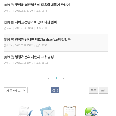
무면허 의료행위에 적용할 법률에 관하여
[정재훈]
관리자
2018.05.11 17:20
조회 9675
|
|
시력교정술의 비급여 대상 범위
[정재훈]
관리자
2018.03.20 08:58
조회 9841
|
|
한국판 선샤인 액트(Sunshine Act)의 첫걸음
[정재훈]
관리자
2018.02.19 15:02
조회 9233
|
|
행정처분의 지연과 그 위법성
[정재훈]
관리자
2018.01.05 10:41
조회 11101
|
|
1
목록
쓰기