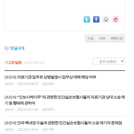
수정
삭제
목록으로
댓글
0
개
기고문/칼럼
61개(1/7페이지)
의료기관 업무로 상병발생시 업무상 재해 해당 여부
[조진석]
관리자
2022.09.16 08:33
조회 6391
|
|
“인보사케이주”와 관련한 민간실손보험사들의 의료기관 상대 소송 제
[조진석]
기 등 행태에 관하여
관리자
2022.05.10 13:48
조회 6670
|
|
안과 백내장 수술과 관련한 민간실손보험사들의 소송 제기의 문제점
[조진석]
관리자
2022.04.12 16:14
조회 7390
|
|