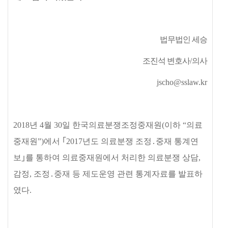
법무법인 세승
조진석 변호사
/
의사
jscho@sslaw.kr
2018
년
4
월
30
일 한국의료분쟁조정중재원
(
이하
“
의료
중재원
”)
에서
｢
2017
년도 의료분쟁 조정
․
중재 통계연
보
｣
를 통하여 의료중재원에서 처리한 의료분쟁 상담
,
감정
,
조정
․
중재 등 제도운영 관련 통계자료를 발표하
였다
.