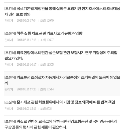
국세기본법 개정안을 통해 살펴본 요양기관 현지조사에서의 조사대상
[조진석]
자 권리 보호 방안
관리자
2018.08.09 17:04
조회 12070
|
|
척추 질환 치료 관련 의료사고의 유형과 영향
[조진석]
관리자
2018.07.18 17:15
조회 10697
|
|
의료현장에서의 민간 실손보험 관련 보험사기 연루 위험성에 주의할
[조진석]
필요가 있다.
관리자
2018.06.19 10:17
조회 11305
|
|
의료분쟁 조정절차 자동개시가 의료분쟁의 조기해결에 도움이 되었을
[조진석]
까.
관리자
2018.05.11 17:20
조회 10514
|
|
줄기세포 관련 치료행위에서의 기망 및 정보 왜곡에 따른 법적 책임
[조진석]
관리자
2018.04.03 15:13
조회 9734
|
|
과실로 인한 의료사고에 대한 국민건강보험공단 및 국민연금공단의
[조진석]
구상권 등의 행사에 관한 제한이 필요하다.