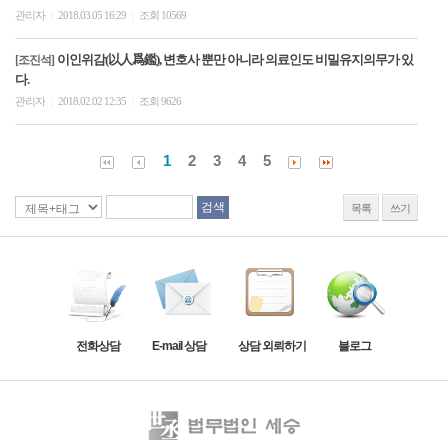
관리자
2018.03.05 16:29
조회 10569
|
|
이인위감(以人爲鑑), 변호사 뿐만 아니라 의료인도 비밀유지의무가 있
[조진석]
다.
관리자
2018.02.02 12:35
조회 9626
|
|
1
2
3
4
5
목록
쓰기
전화상담
E-mail 상담
상담 외뢰하기
블로그