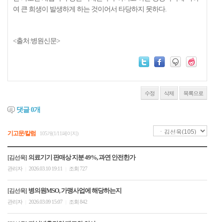
여 큰 희생이 발생하게 하는 것이어서 타당하지 못하다.
<출처:병원신문>
수정
삭제
목록으로
댓글
0
개
기고문/칼럼
105개(1/11페이지)
의료기기 판매상 지분 49%, 과연 안전한가
[김선욱]
관리자
2026.03.10 19:11
조회 727
|
|
병의원MSO, 가맹사업에 해당하는지
[김선욱]
관리자
2026.03.09 15:07
조회 842
|
|