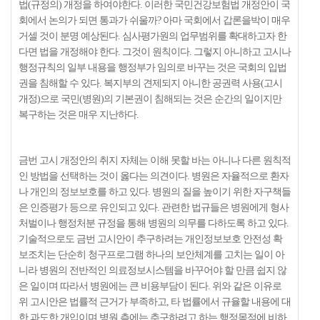
법(규정의) 개정을 하여야한다. 이러한 국민건강보험법 개정안이 국
회에서 논의가 되면 통과가 쉬울까? 아마 국회에서 갑론을박이 매우
거셀 것이 분명 예상된다. 심사평가원의 업무범위를 확대하고자 한
다면 법을 개정해야 한다. 그것이 원칙이다. 그렇지 아니하고 고시나
행정규칙의 일부 내용을 행정부가 임의로 바꾸는 것은 국회의 입법
권을 침해할 수 있다. 복지부의 견제되지 아니한 공권력 사용(고시
개정)으로 국민(병원)의 기본권이 침해되는 것은 순간의 일이지만
복구하는 것은 매우 지난하다.
금번 고시 개정안의 취지 자체는 이해 못할 바는 아니나 다른 원칙적
인 방법을 선택하는 것이 옳다는 의견이다. 병원은 자율적으로 환자
나 개인의 정보보호를 하고 있다. 병원의 질을 높이기 위한 자구책들
은 인증평가 등으로 유인되고 있다. 관련한 법규들은 병원에게 형사
처벌이나 행정처분 규정을 통해 병원의 의무를 다하도록 하고 있다.
기술적으로도 금번 고시안이 추구하려는 개인정보보호 안전성 확
보조치는 단순히 청구프로그램 하나의 보안체계를 고치는 일이 아
니라 병원의 전반적인 의료정보시스템을 바꾸어야 할 만큼 쉽지 않
은 일이며 따라서 병원에는 큰 비용부담이 된다. 위와 같은 이유로
위 고시안은 법률적 근거가 부족하고, 타 법률에서 규율할 내용에 대
한 과도한 개입이며 병원 측에는 추구하려고 하는 행정목적에 비하