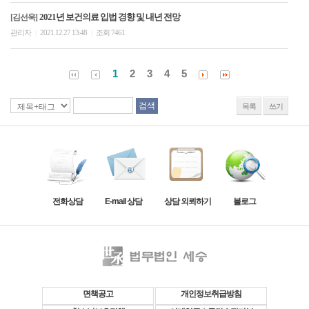
2021년 보건의료 입법 경향 및 내년 전망
[김선욱]
관리자
2021.12.27 13:48
조회 7461
|
|
1
2
3
4
5
목록
쓰기
전화상담
E-mail 상담
상담 외뢰하기
블로그
면책공고
개인정보취급방침