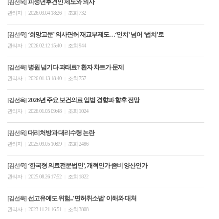
피성년후견인 제도와 의사
[김선욱]
관리자
2026.03.04 18:26
조회 732
|
|
‘희망고문’ 의사면허 재교부제도…‘인치’ 넘어 ‘법치’로
[김선욱]
관리자
2026.02.12 15:40
조회 944
|
|
병원 넘기다 과태료? 환자 차트가 문제
[김선욱]
관리자
2026.01.13 18:40
조회 757
|
|
2026년 주요 보건의료 입법 경향과 향후 전망
[김선욱]
관리자
2026.01.05 09:48
조회 1024
|
|
대리처방과 대리수령 논란
[김선욱]
관리자
2025.09.05 10:09
조회 2486
|
|
‘한국형 의료전문법인’, 개혁인가 좀비 양산인가
[김선욱]
관리자
2025.08.26 17:52
조회 1822
|
|
선고유예도 위험...'면허취소법' 이해와 대처
[김선욱]
관리자
2023.11.21 16:51
조회 3808
|
|