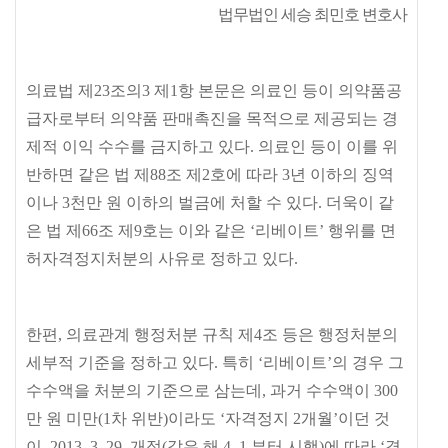
법무법인 세승 최민호 변호사
의료법 제
23
조의
3
제
1
항 본문은 의료인 등이 의약품공
급자로부터 의약품 판매촉진을 목적으로 제공되는 경
제적 이익 수수를 금지하고 있다
.
의료인 등이 이를 위
반하면 같은 법 제
88
조 제
2
호에 따라
3
년 이하의 징역
이나
3
천만 원 이하의 벌금에 처할 수 있다
.
더욱이 같
은 법 제
66
조 제
9
호는 이와 같은
‘
리베이트
’
행위를 면
허자격정지처분의 사유로 정하고 있다
.
한편
,
의료관계 행정처분 규칙 제
4
조 등은 행정처분의
세부적 기준을 정하고 있다
.
특히
‘
리베이트
’
의 경우 그
수수액을 처분의 기준으로 삼는데
,
과거 수수액이
300
만 원 미만
(1
차 위반
)
이라도
‘
자격정지
2
개월
’
이던 것
이
, 2013. 3. 29.
개정
(
같은 해
4. 1.
부터 시행
)
에 따라
‘
경