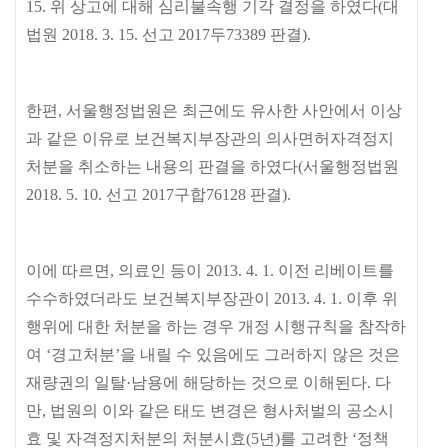
15.
위 상고에 대해 심리불속행 기각 결정을 하였다
(
대
법원
2018. 3. 15.
선고
2017
두
73389
판결
).
한편
,
서울행정법원은 최근에도 유사한 사안에서 이상
과 같은 이유로 보건복지부장관의 의사면허자격정지
처분을 취소하는 내용의 판결을 하였다
(
서울행정법원
2018. 5. 10.
선고
2017
구합
76128
판결
).
이에 따르면
,
의료인 등이
2013. 4. 1.
이전 리베이트를
수수하였더라도 보건복지부장관이
2013. 4. 1.
이후 위
행위에 대한 처분을 하는 경우 개정 시행규칙을 참작하
여
‘
경고처분
’
을 내릴 수 있음에도 그러하지 않은 것은
재량권의 일탈
·
남용에 해당하는 것으로 이해된다
.
다
만
,
법원의 이와 같은 태도 변경은 형사처벌의 공소시
효 및 자격정지처분의 처분시효
(5
년
)
를 고려한
‘
정책