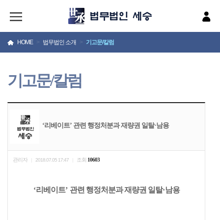
HOME
>
법무법인 소개
>
기고문/칼럼
기고문/칼럼
‘리베이트’ 관련 행정처분과 재량권 일탈·남용
관리자
조회
10603
|
2018.07.05 17:47
|
‘
리베이트
’
관련 행정처분과 재량권 일탈
·
남용