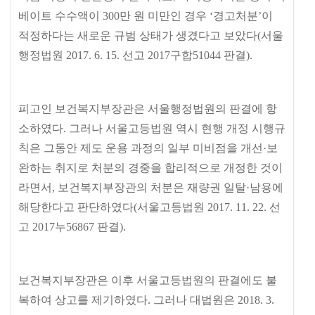
베이트 수수액이
300
만 원 미만인 경우
‘
경고처분
’
이
적정하다는 새로운 규범 상태가 생겼다고 보았다
(
서울
행정법원
2017. 6. 15.
선고
2017
구합
51044
판결
).
피고인 보건복지부장관은 서울행정법원의 판결에 항
소하였다
.
그러나 서울고등법원 역시 현행 개정 시행규
칙은 그동안 제도 운용 과정의 일부 미비점을 개선
·
보
완하는 취지로 처분의 경중을 합리적으로 개정한 것이
라면서
,
보건복지부장관의 처분은 재량권 일탈
·
남용에
해당한다고 판단하였다
(
서울고등법원
2017. 11. 22.
선
고
2017
누
56867
판결
).
보건복지부장관은 이후 서울고등법원의 판결에도 불
복하여 상고를 제기하였다
.
그러나 대법원은
2018. 3.