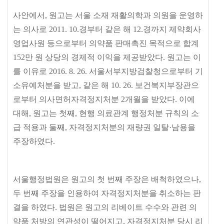
사안에서
,
원고는 서울 소재 재활의학과 의원을 운영하
는 의사로
2011. 10.
경부터 같은 해
12.
경까지 제약회사
영업사원 등으로부터 의약품 판매촉진 목적으로 합계
152
만 원 상당의 경제적 이익을 제공받았다
.
원고는 이
를 이유로
2016. 8. 26.
서울서부지방검찰청으로부터 기
소유예처분을 받고
,
같은 해
10. 26.
보건복지부장관으
로부터 의사면허자격정지처분
2
개월을 받았다
.
이에
대해
,
원고는 첫째
,
현행 의료관계 행정처분 규칙의 소
급 적용과 둘째
,
자격정지처분의 재량권 일탈
·
남용을
주장하였다
.
서울행정법원은 원고의 첫 번째 주장은 배척하였으나
,
두 번째 주장을 인용하여 자격정지처분을 취소하는 판
결을 하였다
.
법원은 원고의 리베이트 수수와 관련 의
약품 처방의 연관성이 떨어지고
,
자격정지처분 당시 리