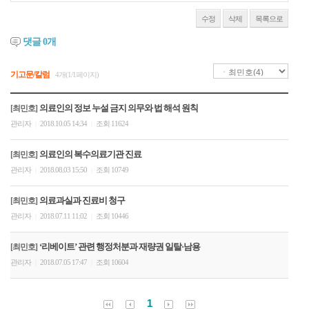
수정
삭제
목록으로
댓글
0
개
기고문/칼럼
4개(1/1페이지)
의료인의 정보 누설 금지 의무와 법 해석 원칙
[최민호]
관리자
2018.10.05 14:34
조회 11624
|
|
의료인의 복수의료기관 진료
[최민호]
관리자
2018.08.03 15:50
조회 10749
|
|
의료과실과 진료비 청구
[최민호]
관리자
2018.07.11 11:02
조회 10446
|
|
‘리베이트’ 관련 행정처분과 재량권 일탈·남용
[최민호]
관리자
2018.07.05 17:47
조회 10604
|
|
1