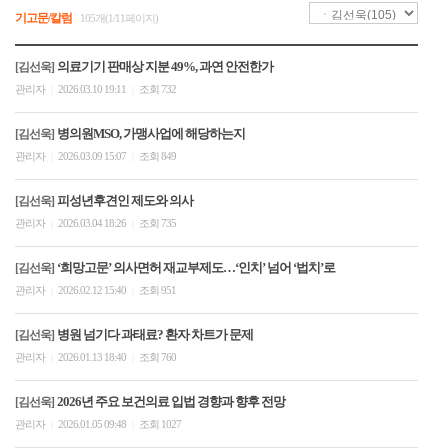
기고문/칼럼
105개(1/11페이지)
의료기기 판매상 지분 49%, 과연 안전한가
[김선욱]
관리자
2026.03.10 19:11
조회 732
|
|
병의원MSO, 가맹사업에 해당하는지
[김선욱]
관리자
2026.03.09 15:07
조회 849
|
|
피성년후견인 제도와 의사
[김선욱]
관리자
2026.03.04 18:26
조회 735
|
|
‘희망고문’ 의사면허 재교부제도…‘인치’ 넘어 ‘법치’로
[김선욱]
관리자
2026.02.12 15:40
조회 951
|
|
병원 넘기다 과태료? 환자 차트가 문제
[김선욱]
관리자
2026.01.13 18:40
조회 760
|
|
2026년 주요 보건의료 입법 경향과 향후 전망
[김선욱]
관리자
2026.01.05 09:48
조회 1027
|
|