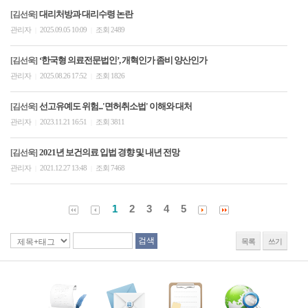
대리처방과 대리수령 논란
[김선욱]
관리자
2025.09.05 10:09
조회 2489
|
|
‘한국형 의료전문법인’, 개혁인가 좀비 양산인가
[김선욱]
관리자
2025.08.26 17:52
조회 1826
|
|
선고유예도 위험...'면허취소법' 이해와 대처
[김선욱]
관리자
2023.11.21 16:51
조회 3811
|
|
2021년 보건의료 입법 경향 및 내년 전망
[김선욱]
관리자
2021.12.27 13:48
조회 7468
|
|
1
2
3
4
5
목록
쓰기