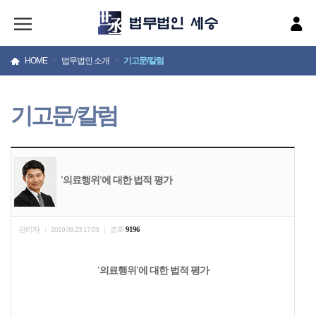
HOME
>
법무법인 소개
>
기고문/칼럼
기고문/칼럼
'의료행위'에 대한 법적 평가
관리자
조회
9196
|
2019.09.23 17:03
|
'의료행위'에 대한 법적 평가