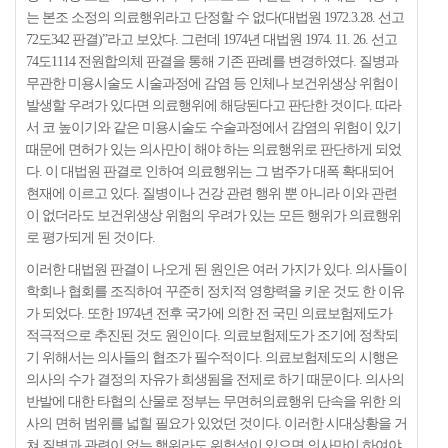
는 본조 소정의 의료행위라고 단정할 수 없다(대법원 1972.3.28. 선고
72도342 판결)”라고 보았다. 그런데 1974년 대법원 1974. 11. 26. 선고
74도1114 전원합의체 판결을 통해 기존 판례를 변경하였다. 질병과
무관한 미용시술도 시술과정에 감염 등 인체나 보건위생상 위험이
발생할 우려가 있다면 의료행위에 해당된다고 판단한 것이다. 따라
서 코 높이기와 같은 미용시술도 수술과정에서 감염의 위험이 있기
때문에 면허가 있는 의사만이 해야 하는 의료행위로 판단하게 되었
다. 이 대법원 판결로 인하여 의료행위는 그 범주가 대폭 확대되어
현재에 이르고 있다. 질병이나 건강 관련 행위 뿐 아니라 이와 관련
이 없더라도 보건위생상 위험의 우려가 있는 모든 행위가 의료행위
로 평가되게 된 것이다.
이러한 대법원 판결이 나오게 된 원인은 여러 가지가 있다. 의사들이
학회나 협회를 조직하여 꾸준히 정치적 영향력을 키운 것도 한 이유
가 되었다. 또한 1974년 전후 국가에 의한 전 국민 의료보험제도가
적극적으로 추진된 것도 원인이다. 의료보험제도가 조기에 정착되
기 위해서는 의사들의 협조가 필수적이다. 의료보험제도의 시행은
의사의 수가 결정의 자유가 희생됨을 전제로 하기 때문이다. 의사의
반발에 대한 타협의 산물로 정부는 무면허의료행위 단속을 위한 의
사의 면허 범위를 넓힐 필요가 있었던 것이다. 이러한 시대상황을 거
쳐 질병과 관련이 없는 행위라도 위험성이 있으면 의사만이 하여야