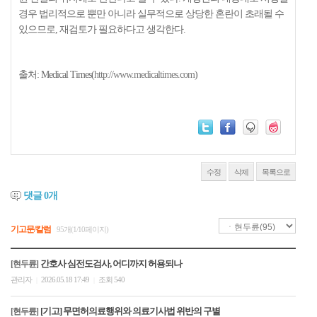
경우 법리적으로 뿐만 아니라 실무적으로 상당한 혼란이 초래될 수
있으므로, 재검토가 필요하다고 생각한다.
출처: Medical Times(
http://www.medicaltimes.com
)
수정
삭제
목록으로
댓글
0
개
기고문/칼럼
95개(1/10페이지)
간호사 심전도검사, 어디까지 허용되나
[현두륜]
관리자
2026.05.18 17:49
조회 540
|
|
[기고] 무면허의료행위와 의료기사법 위반의 구별
[현두륜]