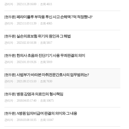
관리자
2023.11.28 16:00
조회 4611
|
|
페라미플루 부작용 투신 사고 손해액 7억 적정했나?
[현두륜]
관리자
2023.11.03 11:39
조회 4065
|
|
실손의료보험 위기의 원인과 그 해법
[현두륜]
관리자
2023.02.10 10:38
조회 5817
|
|
한의사 초음파 진단기기 사용 무죄판결의 의미
[현두륜]
관리자
2023.01.19 19:26
조회 5919
|
|
사법부가 바라본 마취전문간호사의 업무범위는?
[현두륜]
관리자
2021.09.13 15:10
조회 7630
|
|
병원 감염과 의료인의 형사책임
[현두륜]
관리자
2018.04.05 17:40
조회 10675
|
|
A병원 임의비급여 판결의 의미와 그 내용
[현두륜]
관리자
2018.03.08 10:35
조회 11047
|
|