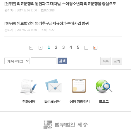
의료분쟁의 원인과 그 대처법 -소아청소년과 의료분쟁을 중심으로-
[현두륜]
관리자
2017.12.06 13:30
조회 10928
|
|
의료법인의 영리추구금지규정과 부대사업 범위
[현두륜]
관리자
2017.07.25 14:49
조회 12132
|
|
1
2
3
4
5
목록
쓰기
전화상담
E-mail 상담
상담 외뢰하기
블로그