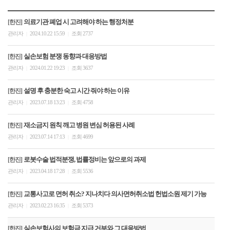
의료기관 폐업 시 고려해야 하는 행정처분
[한진]
관리자
2024.10.22 15:59
조회 2737
|
|
실손보험 분쟁 동향과 대응방법
[한진]
관리자
2024.01.22 19:23
조회 3637
|
|
설명 후 충분한 숙고 시간 줘야 하는 이유
[한진]
관리자
2023.07.18 13:23
조회 4758
|
|
재소금지 원칙 깨고 병원 변심 허용된 사례
[한진]
관리자
2023.07.14 17:13
조회 4699
|
|
로봇수술 법적분쟁, 법률정비는 앞으로의 과제
[한진]
관리자
2023.04.18 17:28
조회 5536
|
|
교통사고로 면허 취소? 지나치다 의사면허취소법 헌법소원 제기 가능
[한진]
관리자
2023.02.23 16:35
조회 5373
|
|
실손보험사의 보험금 지급 거부와 그 대응방법
[한진]