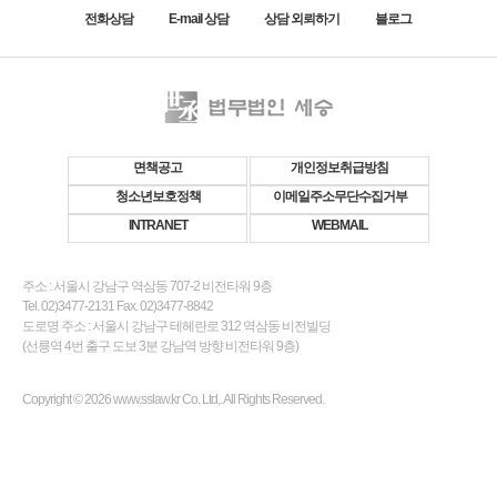
전화상담
E-mail 상담
상담 외뢰하기
블로그
면책공고
개인정보취급방침
청소년보호정책
이메일주소무단수집거부
INTRANET
WEBMAIL
주소 : 서울시 강남구 역삼동 707-2 비전타워 9층
Tel. 02)3477-2131 Fax. 02)3477-8842
도로명 주소 : 서울시 강남구 테헤란로 312 역삼동 비전빌딩
(선릉역 4번 출구 도보 3분 강남역 방향 비전타워 9층)
Copyright © 2026 www.sslaw.kr Co. Ltd,. All Rights Reserved.