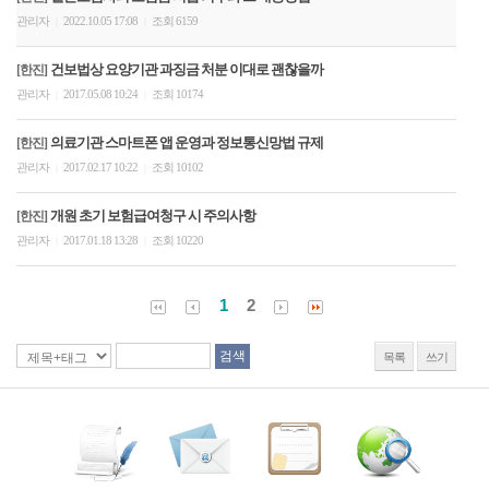
관리자
2022.10.05 17:08
조회 6159
|
|
건보법상 요양기관 과징금 처분 이대로 괜찮을까
[한진]
관리자
2017.05.08 10:24
조회 10174
|
|
의료기관 스마트폰 앱 운영과 정보통신망법 규제
[한진]
관리자
2017.02.17 10:22
조회 10102
|
|
개원 초기 보험급여청구 시 주의사항
[한진]
관리자
2017.01.18 13:28
조회 10220
|
|
1
2
목록
쓰기