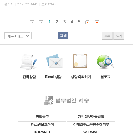
관리자
2017.07.25 14:49
조회 12143
|
|
1
2
3
4
5
목록
쓰기
전화상담
E-mail 상담
상담 외뢰하기
블로그
면책공고
개인정보취급방침
청소년보호정책
이메일주소무단수집거부
INTRANET
WEBMAIL