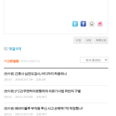
수정
삭제
목록으로
댓글
0
개
기고문/칼럼
95개(1/10페이지)
간호사 심전도검사, 어디까지 허용되나
[현두륜]
관리자
2026.05.18 17:49
조회 549
|
|
[기고] 무면허의료행위와 의료기사법 위반의 구별
[현두륜]
관리자
2023.11.28 16:00
조회 4617
|
|
페라미플루 부작용 투신 사고 손해액 7억 적정했나?
[현두륜]
관리자
2023.11.03 11:39
조회 4071
|
|