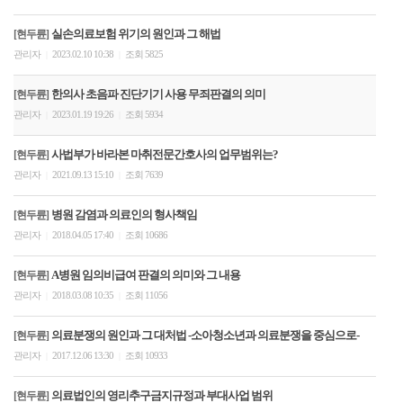
실손의료보험 위기의 원인과 그 해법
[현두륜]
관리자
2023.02.10 10:38
조회 5825
|
|
한의사 초음파 진단기기 사용 무죄판결의 의미
[현두륜]
관리자
2023.01.19 19:26
조회 5934
|
|
사법부가 바라본 마취전문간호사의 업무범위는?
[현두륜]
관리자
2021.09.13 15:10
조회 7639
|
|
병원 감염과 의료인의 형사책임
[현두륜]
관리자
2018.04.05 17:40
조회 10686
|
|
A병원 임의비급여 판결의 의미와 그 내용
[현두륜]
관리자
2018.03.08 10:35
조회 11056
|
|
의료분쟁의 원인과 그 대처법 -소아청소년과 의료분쟁을 중심으로-
[현두륜]
관리자
2017.12.06 13:30
조회 10933
|
|
의료법인의 영리추구금지규정과 부대사업 범위
[현두륜]