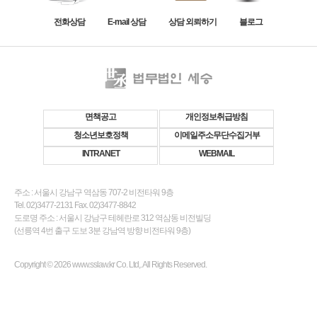
전화상담
E-mail 상담
상담 외뢰하기
블로그
면책공고
개인정보취급방침
청소년보호정책
이메일주소무단수집거부
INTRANET
WEBMAIL
주소 : 서울시 강남구 역삼동 707-2 비전타워 9층
Tel. 02)3477-2131 Fax. 02)3477-8842
도로명 주소 : 서울시 강남구 테헤란로 312 역삼동 비전빌딩
(선릉역 4번 출구 도보 3분 강남역 방향 비전타워 9층)
Copyright © 2026 www.sslaw.kr Co. Ltd,. All Rights Reserved.