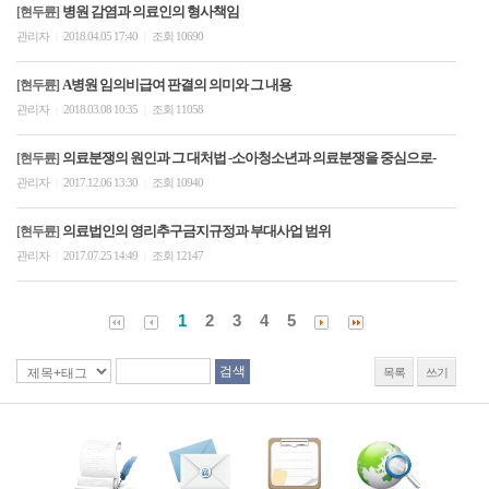
병원 감염과 의료인의 형사책임
[현두륜]
관리자
2018.04.05 17:40
조회 10690
|
|
A병원 임의비급여 판결의 의미와 그 내용
[현두륜]
관리자
2018.03.08 10:35
조회 11058
|
|
의료분쟁의 원인과 그 대처법 -소아청소년과 의료분쟁을 중심으로-
[현두륜]
관리자
2017.12.06 13:30
조회 10940
|
|
의료법인의 영리추구금지규정과 부대사업 범위
[현두륜]
관리자
2017.07.25 14:49
조회 12147
|
|
1
2
3
4
5
목록
쓰기