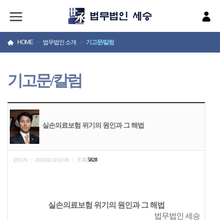
HOME
>
법무법인 소개
>
기고문/칼럼
기고문/칼럼
실손의료보험 위기의 원인과 그 해법
관리자
조회
5828
|
2023.02.10 10:38
|
실손의료보험 위기의 원인과 그 해법
법무법인 세승