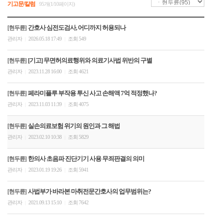
기고문/칼럼
95개(1/10페이지)
간호사 심전도검사, 어디까지 허용되나
[현두륜]
관리자
2026.05.18 17:49
조회 549
|
|
[기고] 무면허의료행위와 의료기사법 위반의 구별
[현두륜]
관리자
2023.11.28 16:00
조회 4621
|
|
페라미플루 부작용 투신 사고 손해액 7억 적정했나?
[현두륜]
관리자
2023.11.03 11:39
조회 4075
|
|
실손의료보험 위기의 원인과 그 해법
[현두륜]
관리자
2023.02.10 10:38
조회 5829
|
|
한의사 초음파 진단기기 사용 무죄판결의 의미
[현두륜]
관리자
2023.01.19 19:26
조회 5941
|
|
사법부가 바라본 마취전문간호사의 업무범위는?
[현두륜]
관리자
2021.09.13 15:10
조회 7642
|
|