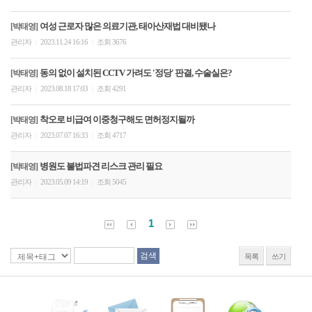
여성 근로자 많은 의료기관, 태아산재법 대비됐나
[박태영]
관리자
2023.11.24 16:16
조회 3676
|
|
동의 없이 설치된 CCTV 가려도 '정당' 판결, 수술실은?
[박태영]
관리자
2023.08.18 17:03
조회 4291
|
|
착오로 비급여 이중청구해도 면허정지될까
[박태영]
관리자
2023.07.07 16:33
조회 4717
|
|
병원도 불법파견 리스크 관리 필요
[박태영]
관리자
2023.05.09 14:19
조회 5045
|
|
1
목록
쓰기