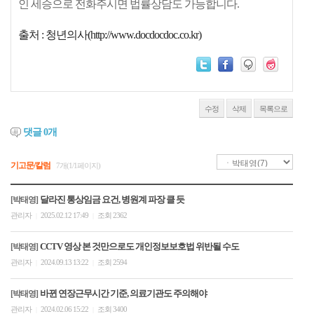
인 세승으로 전화주시면 법률상담도 가능합니다.
출처 : 청년의사(http://www.docdocdoc.co.kr)
수정
삭제
목록으로
댓글
0
개
기고문/칼럼
7개(1/1페이지)
달라진 통상임금 요건, 병원계 파장 클 듯
[박태영]
관리자
2025.02.12 17:49
조회 2362
|
|
CCTV 영상 본 것만으로도 개인정보보호법 위반될 수도
[박태영]
관리자
2024.09.13 13:22
조회 2594
|
|
바뀐 연장근무시간 기준, 의료기관도 주의해야
[박태영]
관리자
2024.02.06 15:22
조회 3400
|
|