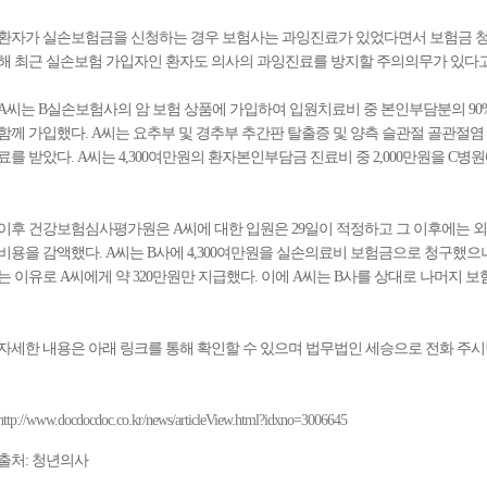
환자가 실손보험금을 신청하는 경우 보험사는 과잉진료가 있었다면서 보험금 청
해 최근 실손보험 가입자인 환자도 의사의 과잉진료를 방지할 주의의무가 있다고
A씨는 B실손보험사의 암 보험 상품에 가입하여 입원치료비 중 본인부담분의 9
함께 가입했다. A씨는 요추부 및 경추부 추간판 탈출증 및 양측 슬관절 골관절염 
료를 받았다. A씨는 4,300여만원의 환자본인부담금 진료비 중 2,000만원을 C
이후 건강보험심사평가원은 A씨에 대한 입원은 29일이 적정하고 그 이후에는 
비용을 감액했다. A씨는 B사에 4,300여만원을 실손의료비 보험금으로 청구했으
는 이유로 A씨에게 약 320만원만 지급했다. 이에 A씨는 B사를 상대로 나머지 
자세한 내용은 아래 링크를 통해 확인할 수 있으며 법무법인 세승으로 전화 주
http://www.docdocdoc.co.kr/news/articleView.html?idxno=3006645
출처: 청년의사