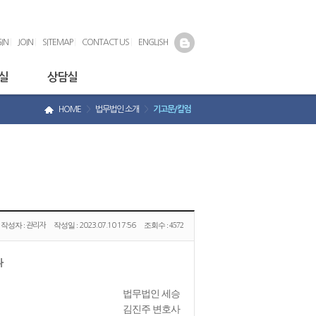
IN
|
JOIN
|
SITEMAP
|
CONTACT US
|
ENGLISH
실
상담실
HOME
>
법무법인 소개
>
기고문/칼럼
작성자 :
작성일 :
조회수 :
4572
관리자
2023.07.10 17:56
나
법무법인 세승
김진주 변호사