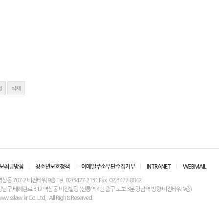
정
삭제
보취급방침
|
청소년보호정책
|
이메일주소무단수집거부
|
INTRANET
|
WEBMAIL
 707-2 비전타워 9층 Tel. 02)3477-2131 Fax. 02)3477-8842
강남구 테헤란로 312 역삼동 비전빌딩 (선릉역 4번 출구 도보 3분 강남역 방향 비전타워 9층)
.sslaw.kr Co. Ltd,. All Rights Reserved.