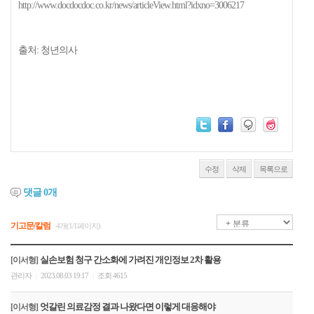
http://www.docdocdoc.co.kr/news/articleView.html?idxno=3006217
출처: 청년의사
수정
삭제
목록으로
댓글
0
개
기고문/칼럼
4개(1/1페이지)
실손보험 청구 간소화에 가려진 개인정보 2차 활용
[이서형]
관리자
2023.08.03 19:17
조회 4615
|
|
엇갈린 의료감정 결과 나왔다면 이렇게 대응해야
[이서형]