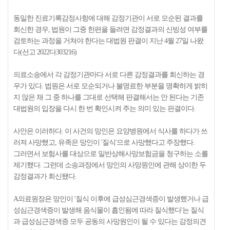
동일한 진료기록감정사항에 대해 감정기관이 서로 모순된 결과를
회신한 경우, 법원이 그중 한편을 들려면 감정결과의 신빙성 여부를
검토하는 과정을 거쳐야 한다는 대법원 판결이 지난 4월 27일 나왔
다(선고 2022다303216)
의료소송에서 각 감정기관마다 서로 다른 감정결과를 회신하는 경
우가 있다. 법원은 서로 모순되거나 불명료한 부분을 명확하게 밝히
지 않은 채 그 중 하나를 그대로 선택해 판결해서는 안 된다는 기존
대법원의 입장을 다시 한 번 확인시켜 주는 의미 있는 판결이다.
사안은 이러하다. 이 사건의 망인은 요양병원에서 식사를 하다가 쓰
러져 사망했고, 유족은 망인이 '질식'으로 사망했다고 주장했다.
그러면서 보험사를 대상으로 일반상해사망보험금을 청구하는 소를
제기했다. 그런데 소송과정에서 망인의 사망원인에 관해 상이한 두
감정결과가 회신됐다.
A의료원장은 망인이 '질식 이후에 급성심근경색증이 발생했거나 급
성심근경색증이 발생해 음식물이 흡인됨에 따라 질식했다'는 질식
과 급성심근경색증 모두 공동의 사망원인이 될 수 있다는 감정의견