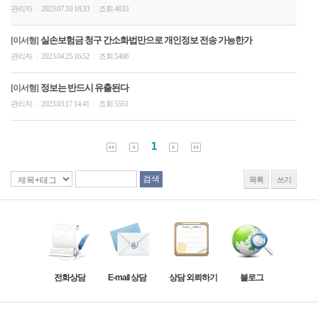
관리자
2023.07.10 18:33
조회 4833
|
|
실손보험금 청구 간소화법만으로 개인정보 전송 가능한가
[이서형]
관리자
2023.04.25 16:52
조회 5408
|
|
정보는 반드시 유출된다
[이서형]
관리자
2023.03.17 14:41
조회 5551
|
|
1
목록
쓰기
전화상담
E-mail 상담
상담 외뢰하기
블로그