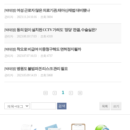
여성 근로자 많은 의료기관, 태아산재법 대비됐나
[박태영]
관리자
2023.11.24 16:16
조회 3694
|
|
동의 없이 설치된 CCTV 가려도 '정당' 판결, 수술실은?
[박태영]
관리자
2023.08.18 17:03
조회 4318
|
|
착오로 비급여 이중청구해도 면허정지될까
[박태영]
관리자
2023.07.07 16:33
조회 4737
|
|
병원도 불법파견 리스크 관리 필요
[박태영]
관리자
2023.05.09 14:19
조회 5068
|
|
1
목록
쓰기