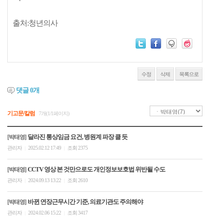
출처:청년의사
수정
삭제
목록으로
댓글
0
개
기고문/칼럼
7개(1/1페이지)
달라진 통상임금 요건, 병원계 파장 클 듯
[박태영]
관리자
2025.02.12 17:49
조회 2375
|
|
CCTV 영상 본 것만으로도 개인정보보호법 위반될 수도
[박태영]
관리자
2024.09.13 13:22
조회 2610
|
|
바뀐 연장근무시간 기준, 의료기관도 주의해야
[박태영]
관리자
2024.02.06 15:22
조회 3417
|
|