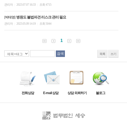
관리자
2023.07.07 16:33
조회 4715
|
|
병원도 불법파견 리스크 관리 필요
[박태영]
관리자
2023.05.09 14:19
조회 5044
|
|
1
목록
쓰기
전화상담
E-mail 상담
상담 외뢰하기
블로그