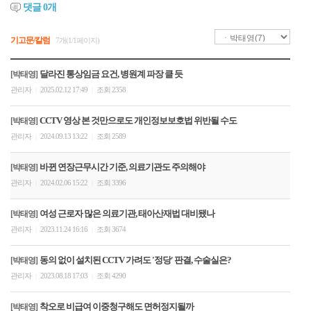
댓글
0
개
기고문/칼럼
7개(1/1페이지)
달라진 통상임금 요건, 병원계 파장 클 듯
[박태영]
관리자
2025.02.12 17:49
조회 2358
|
|
CCTV 영상 본 것만으로도 개인정보보호법 위반될 수도
[박태영]
관리자
2024.09.13 13:22
조회 2589
|
|
바뀐 연장근무시간 기준, 의료기관도 주의해야
[박태영]
관리자
2024.02.06 15:22
조회 3396
|
|
여성 근로자 많은 의료기관, 태아산재법 대비됐나
[박태영]
관리자
2023.11.24 16:16
조회 3674
|
|
동의 없이 설치된 CCTV 가려도 '정당' 판결, 수술실은?
[박태영]
관리자
2023.08.18 17:03
조회 4290
|
|
착오로 비급여 이중청구해도 면허정지될까
[박태영]