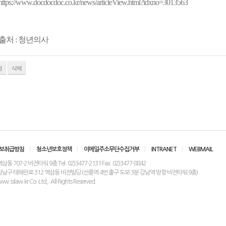
https://www.docdocdoc.co.kr/news/articleView.html?idxno=3013563
출처 : 청년의사
정
삭제
보취급방침
|
청소년보호정책
|
이메일주소무단수집거부
|
INTRANET
|
WEBMAIL
 707-2 비전타워 9층 Tel. 02)3477-2131 Fax. 02)3477-8842
강남구 테헤란로 312 역삼동 비전빌딩 (선릉역 4번 출구 도보 3분 강남역 방향 비전타워 9층)
.sslaw.kr Co. Ltd,. All Rights Reserved.