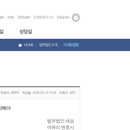
IN
|
JOIN
|
SITEMAP
|
CONTACT US
|
ENGLISH
실
상담실
HOME
>
법무법인 소개
>
기고문/칼럼
작성자 :
작성일 :
조회수 :
3472
관리자
2024.02.13 13:29
주의해야
법무법인 세승
여유리 변호사